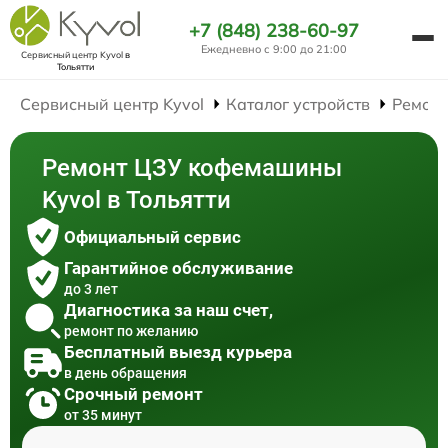
+7 (848) 238-60-97
Ежедневно с 9:00 до 21:00
Сервисный центр Kyvol
в
Тольятти
Сервисный центр Kyvol
Каталог устройств
Ремон
Ремонт ЦЗУ кофемашины
Kyvol в Тольятти
Официальный сервис
Гарантийное обслуживание
до 3 лет
Диагностика за наш счет,
ремонт по желанию
Бесплатный выезд курьера
в день обращения
Срочный ремонт
от 35 минут