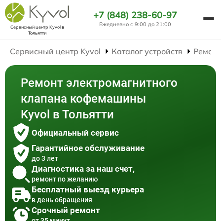
+7 (848) 238-60-97
Ежедневно с 9:00 до 21:00
Сервисный центр Kyvol
в
Тольятти
Сервисный центр Kyvol
Каталог устройств
Ремон
Ремонт электромагнитного
клапана кофемашины
Kyvol в Тольятти
Официальный сервис
Гарантийное обслуживание
до 3 лет
Диагностика за наш счет,
ремонт по желанию
Бесплатный выезд курьера
в день обращения
Срочный ремонт
от 35 минут