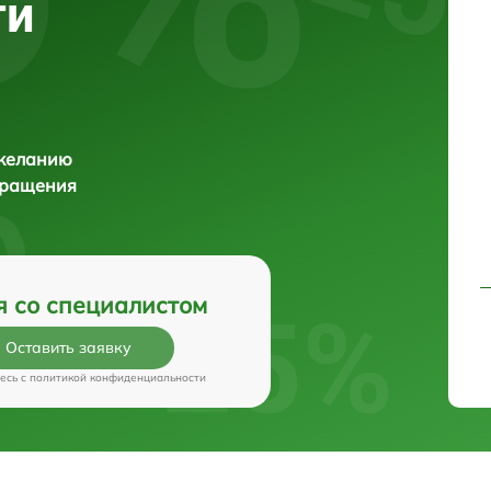
ти
 желанию
бращения
я со специалистом
Оставить заявку
есь c
политикой конфиденциальности