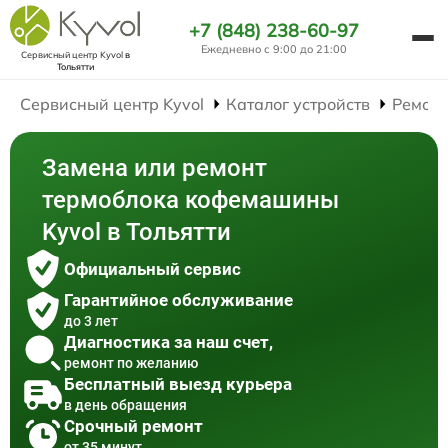
+7 (848) 238-60-97
Ежедневно с 9:00 до 21:00
Сервисный центр Kyvol
в
Тольятти
Сервисный центр Kyvol
Каталог устройств
Ремон
Замена или ремонт
термоблока кофемашины
Kyvol в Тольятти
Официальный сервис
Гарантийное обслуживание
до 3 лет
Диагностика за наш счет,
ремонт по желанию
Бесплатный выезд курьера
в день обращения
Срочный ремонт
от 35 минут