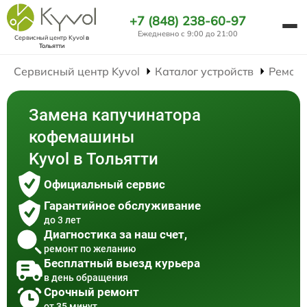
+7 (848) 238-60-97
Ежедневно с 9:00 до 21:00
Сервисный центр Kyvol
в
Тольятти
Сервисный центр Kyvol
Каталог устройств
Ремон
Замена капучинатора
кофемашины
Kyvol в Тольятти
Официальный сервис
Гарантийное обслуживание
до 3 лет
Диагностика за наш счет,
ремонт по желанию
Бесплатный выезд курьера
в день обращения
Срочный ремонт
от 35 минут