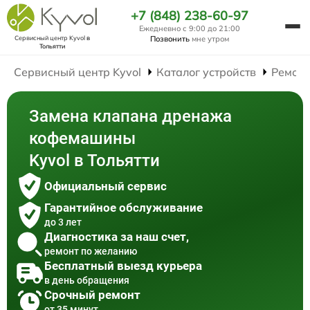
+7 (848) 238-60-97
Ежедневно с 9:00 до 21:00
Сервисный центр Kyvol
в
Позвонить
мне утром
Тольятти
Сервисный центр Kyvol
Каталог устройств
Ремон
Замена клапана дренажа
кофемашины
Kyvol в Тольятти
Официальный сервис
Гарантийное обслуживание
до 3 лет
Диагностика за наш счет,
ремонт по желанию
Бесплатный выезд курьера
в день обращения
Срочный ремонт
от 35 минут