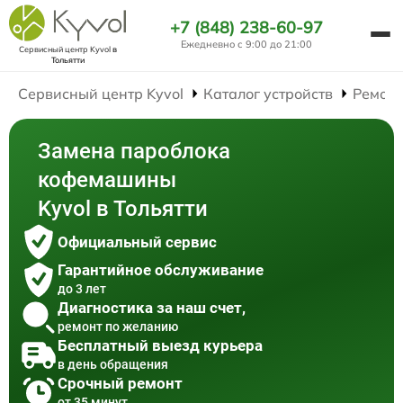
+7 (848) 238-60-97
Ежедневно с 9:00 до 21:00
Сервисный центр Kyvol
в
Тольятти
Сервисный центр Kyvol
Каталог устройств
Ремон
Замена пароблока
кофемашины
Kyvol в Тольятти
Официальный сервис
Гарантийное обслуживание
до 3 лет
Диагностика за наш счет,
ремонт по желанию
Бесплатный выезд курьера
в день обращения
Срочный ремонт
от 35 минут