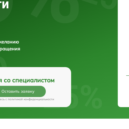
ти
 желанию
бращения
я со специалистом
Оставить заявку
есь c
политикой конфиденциальности