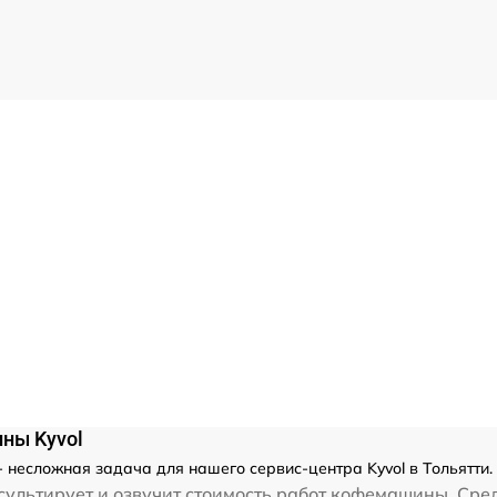
ны Kyvol
несложная задача для нашего сервис-центра Kyvol в Тольятти.
ультирует и озвучит стоимость работ кофемашины. Сред