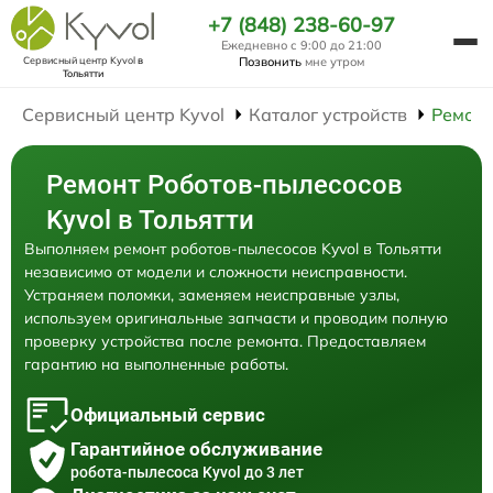
+7 (848) 238-60-97
Ежедневно с 9:00 до 21:00
Сервисный центр Kyvol
в
Позвонить
мне утром
Тольятти
Сервисный центр Kyvol
Каталог устройств
Ремонт
Ремонт Роботов-пылесосов
Kyvol в Тольятти
Выполняем ремонт роботов-пылесосов Kyvol в Тольятти
независимо от модели и сложности неисправности.
Устраняем поломки, заменяем неисправные узлы,
используем оригинальные запчасти и проводим полную
проверку устройства после ремонта. Предоставляем
гарантию на выполненные работы.
Официальный сервис
Гарантийное обслуживание
робота-пылесоса Kyvol до 3 лет