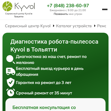
+7 (848) 238-60-97
Ежедневно с 9:00 до 21:00
Сервисный центр Kyvol
в
Позвонить
мне утром
Тольятти
Сервисный центр Kyvol
Каталог устройств
Ремонт
Диагностика робота-пылесоса
Kyvol в Тольятти
Диагностика за наш счет, ремонт по
желанию
Бесплатный выезд курьера в день
обращения
Гарантия на ремонт до 3 лет
Срочный ремонт от 35 минут
Бесплатная консультация со