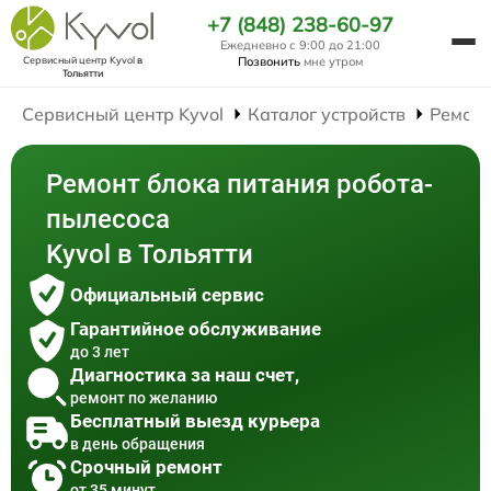
+7 (848) 238-60-97
Ежедневно с 9:00 до 21:00
Сервисный центр Kyvol
в
Позвонить
мне утром
Тольятти
Сервисный центр Kyvol
Каталог устройств
Ремонт
Ремонт блока питания робота-
пылесоса
Kyvol в Тольятти
Официальный сервис
Гарантийное обслуживание
до 3 лет
Диагностика за наш счет,
ремонт по желанию
Бесплатный выезд курьера
в день обращения
Срочный ремонт
от 35 минут