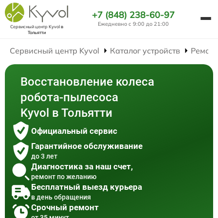
+7 (848) 238-60-97
Ежедневно с 9:00 до 21:00
Сервисный центр Kyvol
в
Тольятти
Сервисный центр Kyvol
Каталог устройств
Ремонт
Восстановление колеса
робота-пылесоса
Kyvol в Тольятти
Официальный сервис
Гарантийное обслуживание
до 3 лет
Диагностика за наш счет,
ремонт по желанию
Бесплатный выезд курьера
в день обращения
Срочный ремонт
от 35 минут