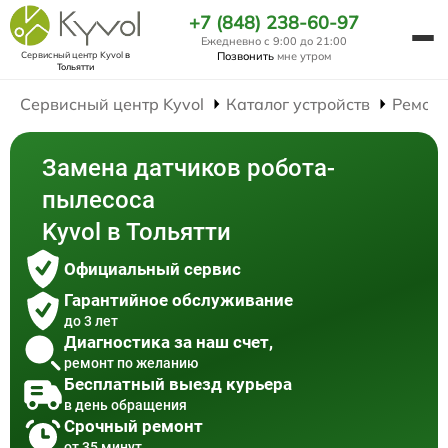
+7 (848) 238-60-97
Ежедневно с 9:00 до 21:00
Сервисный центр Kyvol
в
Позвонить
мне утром
Тольятти
Сервисный центр Kyvol
Каталог устройств
Ремонт
Замена датчиков робота-
пылесоса
Kyvol в Тольятти
Официальный сервис
Гарантийное обслуживание
до 3 лет
Диагностика за наш счет,
ремонт по желанию
Бесплатный выезд курьера
в день обращения
Срочный ремонт
от 35 минут